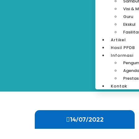
Sambu
Visi & M
Guru
Ekskul
Fasilita
Artikel
Hasil PPDB
Informasi
Pengu
Agend
Prestas
Kontak
14/07/2022