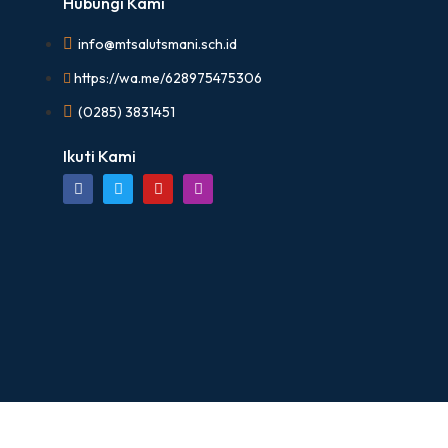
Hubungi Kami
info@mtsalutsmani.sch.id
https://wa.me/628975475306
(0285) 3831451
Ikuti Kami