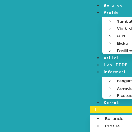
Beranda
Profile
Sambu
Visi & M
Guru
Ekskul
Fasilita
Artikel
Hasil PPDB
Informasi
Pengu
Agend
Prestas
Kontak
Beranda
Profile